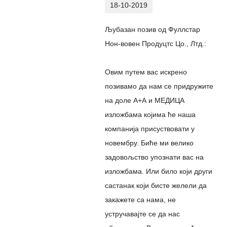
18-10-2019
Љубазан позив од Фуллстар
Нон-вовен Продуцтс Цо., Лтд.:
Овим путем вас искрено
позивамо да нам се придружите
на доле А+А и МЕДИЦА
изложбама којима ће наша
компанија присуствовати у
новембру. Биће ми велико
задовољство упознати вас на
изложбама. Или било који други
састанак који бисте желели да
закажете са нама, не
устручавајте се да нас