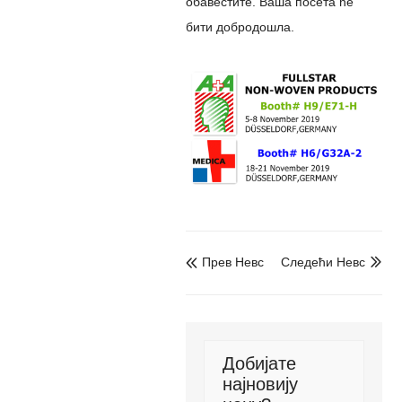
обавестите. Ваша посета ће
бити добродошла.
Прев Невс
Следећи Невс


Добијате
најновију