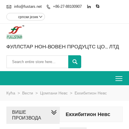

info@fustars.net
+86-27-88100907



српски језик

ФУЛЛСТАР НОН-ВОВЕН ПРОДУЦТС ЦО., ЛТД

To
Кућа
>
Вести
>
Цомпани Невс
>
Екхибитион Невс
ВИШЕ
Екхибитион Невс
ПРОИЗВОДА