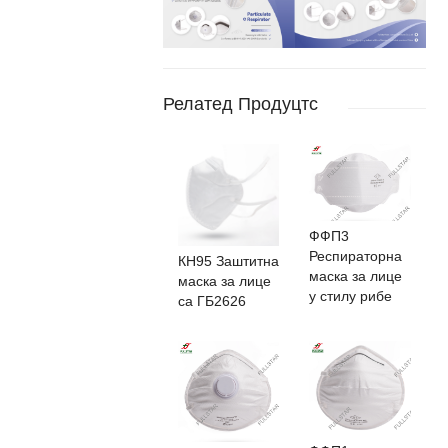
Релатед Продуцтс
ФФП3
Респираторна
КН95 Заштитна
маска за лице
маска за лице
у стилу рибе
са ГБ2626