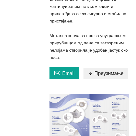
континуираном петљом клизи и
прилагођава се за сигурно и стабилно
пристајање.
Метална копча за нос са унутрашњом
прирубницом од пене са затвореним
ћелијама створила је удобан јастук око
носа.

Email

Преузимање