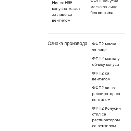
ФФП1 конусна
Ниосх Н95
маска за лице
конусна маска
без вентила
за лице са
вентилом
Ознака производа:
ФФП2 маска
за лице
ФФП2 маска у
облику конуса
ФФП2 са
вентилом
ФФП2 чаша
респиратор са
вентилом
ФФП2 Конусни
стил са
респиратором
са вентилом