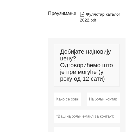
Преузимање

Фуллстар каталог
2022.pdf
Добијате најновију
цену?
Одговорићемо што
је пре могуће (у
року од 12 сати)