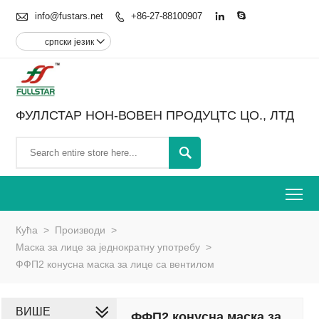

info@fustars.net
+86-27-88100907



српски језик

ФУЛЛСТАР НОН-ВОВЕН ПРОДУЦТС ЦО., ЛТД

To
Кућа
>
Производи
>
Маска за лице за једнократну употребу
>
ФФП2 конусна маска за лице са вентилом
ВИШЕ
ФФП2 конусна маска за