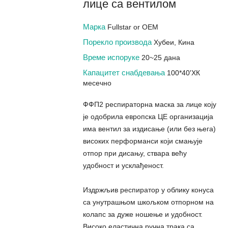
лице са вентилом
Марка
Fullstar or OEM
Порекло производа
Хубеи, Кина
Време испоруке
20~25 дана
Капацитет снабдевања
100*40'ХК
месечно
ФФП2 респираторна маска за лице коју
је одобрила европска ЦЕ организација
има вентил за издисање (или без њега)
високих перформанси који смањује
отпор при дисању, ствара већу
удобност и усклађеност.
Издржљив респиратор у облику конуса
са унутрашњом шкољком отпорном на
колапс за дуже ношење и удобност.
Високо еластична ручна трака са