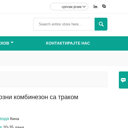


српски језик


СХОВ
КОНТАКТИРАЈТЕ НАС

зни комбинезон са траком
звода
Кина
ке
20-35 дана