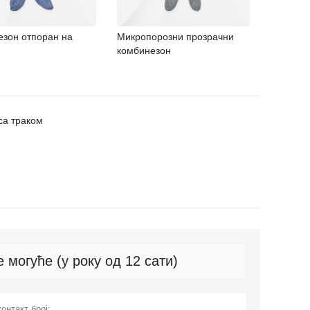
зон отпоран на
Микропорозни прозрачни
комбинезон
са траком
 могуће (у року од 12 сати)