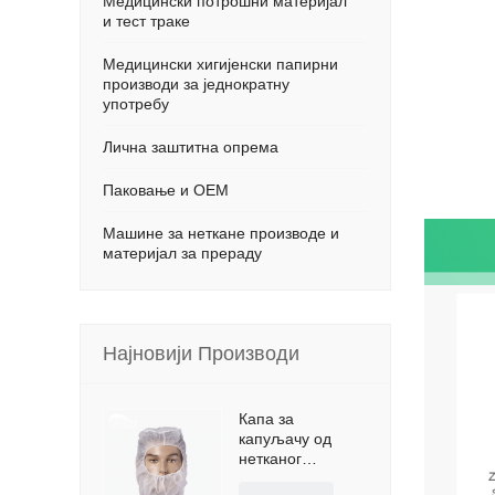
Медицински потрошни материјал
и тест траке
Медицински хигијенски папирни
производи за једнократну
употребу
Лична заштитна опрема
Паковање и ОЕМ
Машине за неткане производе и
материјал за прераду
Најновији Производи
Капа за
капуљачу од
нетканог
материјала за