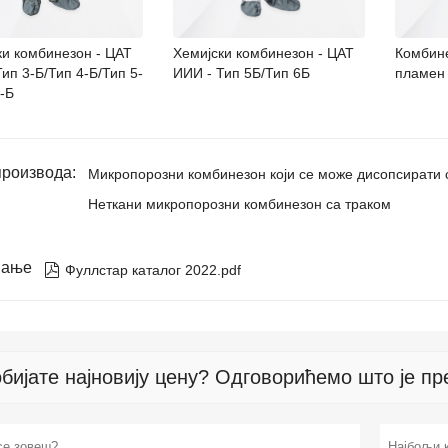
ки комбинезон - ЦАТ
Хемијски комбинезон - ЦАТ
Комбине
ип 3-Б/Тип 4-Б/Тип 5-
ИИИ - Тип 5Б/Тип 6Б
пламен
-Б
производа:
Микропорозни комбинезон који се може дисопсирати 
Неткани микропорозни комбинезон са траком
мање

Фуллстар каталог 2022.pdf
бијате најновију цену? Одговорићемо што је пре