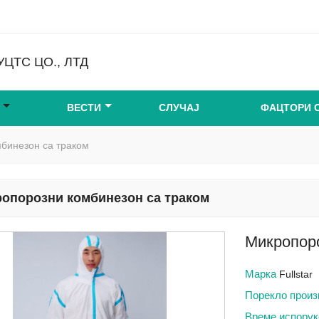
ЦТС ЦО., ЛТД
ВЕСТИ
СЛУЧАЈ
ФАЦТОРИ 
бинезон са траком
опорозни комбинезон са траком
Микропоро
Марка
Fullstar
Порекло прои
Време испору