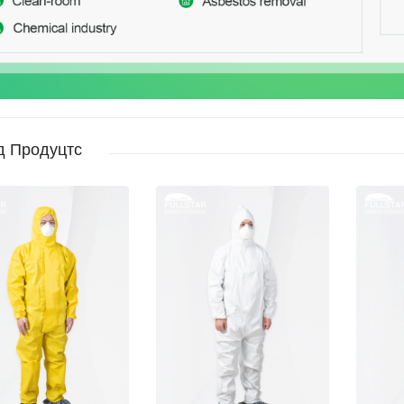
д Продуцтс