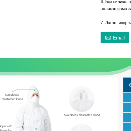
6. Без силикон
апликацијама 
7. Лаган, издр

Email