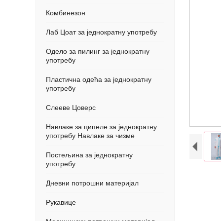
Комбинезон
Лаб Цоат за једнократну употребу
Одело за пилинг за једнократну
употребу
Пластична одећа за једнократну
употребу
Слееве Цоверс
Навлаке за ципеле за једнократну
употребу Навлаке за чизме
Постељина за једнократну
употребу
Дневни потрошни материјал
Рукавице