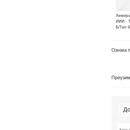
Хемијс
ИИИ - Т
Б/Тип 6
Ознака 
Преузи
До