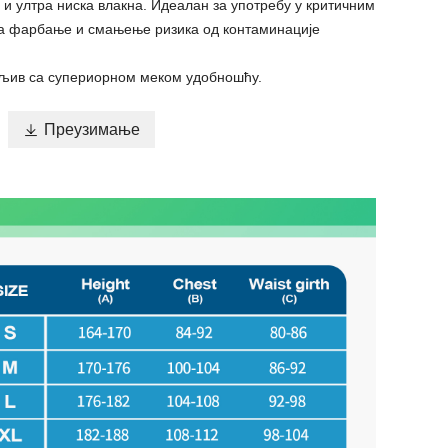
а и ултра ниска влакна. Идеалан за употребу у критичним
за фарбање и смањење ризика од контаминације
жљив са супериорном меком удобношћу.

Преузимање