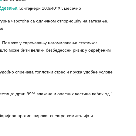
абдевања
Контејнери 100к40''ХК месечно
ктурна чврстоћа са одличном отпорношћу на затезање,
ње
и. Помаже у спречавању нагомилавања статичког
 што може бити велики безбедносни ризик у одређеним
 удобно спречава топлотни стрес и пружа удобне услове
честица: држи 99% влакана и опасних честица већих од 1
баријера против широког спектра хемикалија и