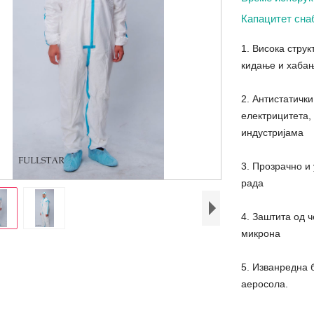
Капацитет сн
1. Висока стру
кидање и хаба
2. Антистатичк
електрицитета,
индустријама
3. Прозрачно и
рада
4. Заштита од 
микрона
5. Изванредна 
аеросола.