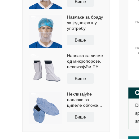
једнократну
Више
употребу
Навлаке за браду
за једнократну
употребу
Више
Навлака за чизме
од микропорозе,
неклизајући ПУ
ђон
Више
Неклизајуће
навлаке за
ципеле обложене
полиетиленом
Више