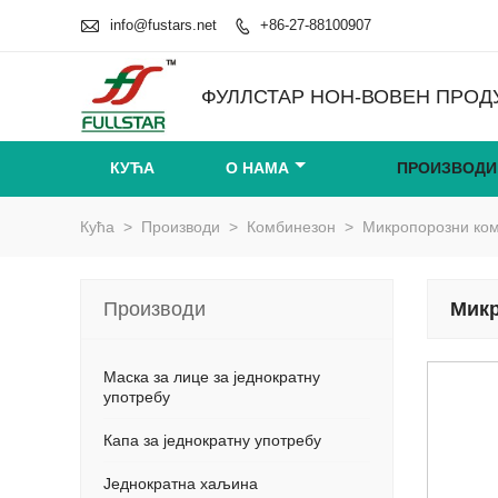

info@fustars.net
+86-27-88100907

ФУЛЛСТАР НОН-ВОВЕН ПРОДУ
КУЋА
О НАМА
ПРОИЗВОДИ
Кућа
>
Производи
>
Комбинезон
>
Микропорозни ком
Производи
Микр
Маска за лице за једнократну
употребу
Капа за једнократну употребу
Једнократна хаљина