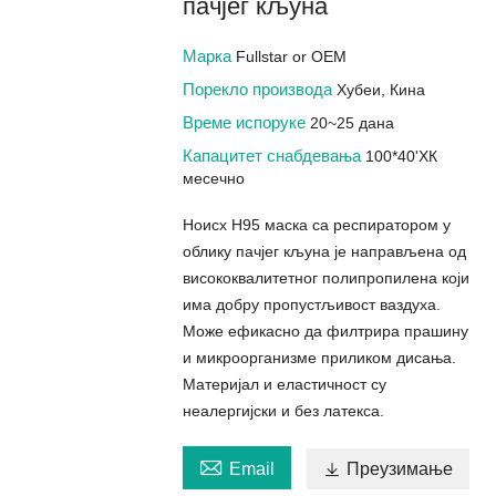
пачјег кљуна
Марка
Fullstar or OEM
Порекло производа
Хубеи, Кина
Време испоруке
20~25 дана
Капацитет снабдевања
100*40'ХК
месечно
Ноисх Н95 маска са респиратором у
облику пачјег кљуна је направљена од
висококвалитетног полипропилена који
има добру пропустљивост ваздуха.
Може ефикасно да филтрира прашину
и микроорганизме приликом дисања.
Материјал и еластичност су
неалергијски и без латекса.

Email

Преузимање