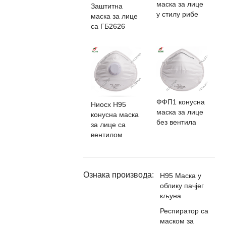
маска за лице
Заштитна
у стилу рибе
маска за лице
са ГБ2626
ФФП1 конусна
Ниосх Н95
маска за лице
конусна маска
без вентила
за лице са
вентилом
Ознака производа:
Н95 Маска у
облику пачјег
кљуна
Респиратор са
маском за