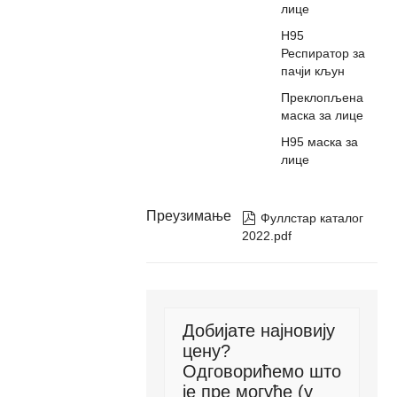
лице
Н95
Респиратор за
пачји кљун
Преклопљена
маска за лице
Н95 маска за
лице
Преузимање

Фуллстар каталог
2022.pdf
Добијате најновију
цену?
Одговорићемо што
је пре могуће (у