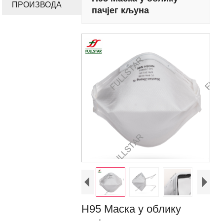
ПРОИЗВОДА
пачјег кљуна
Н95 Маска у облику