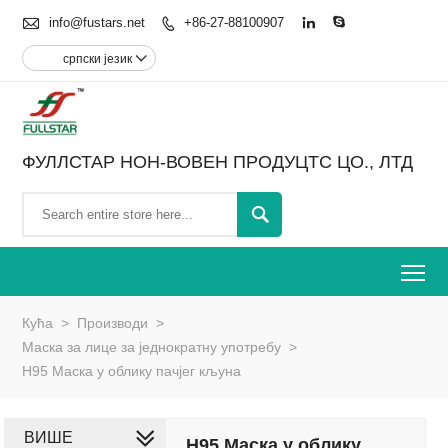

info@fustars.net
+86-27-88100907



српски језик

ФУЛЛСТАР НОН-ВОВЕН ПРОДУЦТС ЦО., ЛТД

To
Кућа
>
Производи
>
Маска за лице за једнократну употребу
>
Н95 Маска у облику пачјег кљуна
ВИШЕ
Н95 Маска у облику