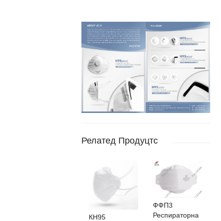
Релатед Продуцтс
ФФП3
Респираторна
КН95