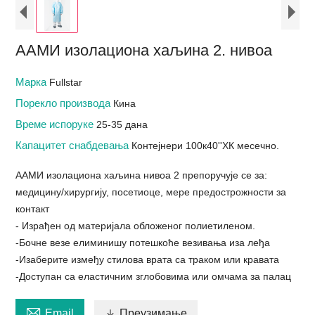
ААМИ изолациона хаљина 2. нивоа
Марка
Fullstar
Порекло производа
Кина
Време испоруке
25-35 дана
Капацитет снабдевања
Контејнери 100к40''ХК месечно.
ААМИ изолациона хаљина нивоа 2 препоручује се за:
медицину/хирургију, посетиоце, мере предострожности за
контакт
- Израђен од материјала обложеног полиетиленом.
-Бочне везе елиминишу потешкоће везивања иза леђа
-Изаберите између стилова врата са траком или кравата
-Доступан са еластичним зглобовима или омчама за палац

Email

Преузимање