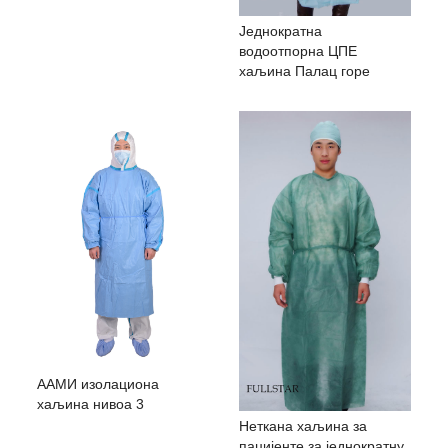
Једнократна
водоотпорна ЦПЕ
хаљина Палац горе
ААМИ изолациона
хаљина нивоа 3
Неткана хаљина за
пацијенте за једнократну