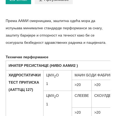
Према ААМИ смерницама, заштитна одећа мора да
испуњава минималне стандарде перформанси за снагу,
заштиту баријере и отпорност на течност како би се
осигурала безбедност здравствених радника и пацијената.
Техничке перформансе
ИН
АТЕР РЕСИСТАНЦЕ (НИВО ААМИ
2
)
Х
ИДРОСТАТИЧКИ
Ц
МХ
О
М
АИН БОДИ ФАБРИЦ
2
ТЕСТ ПРИТИСКА
1
>
20
>
20
(ААТТЦЦ 127)
Ц
МХ
О
С
ЛЕЕВЕ
С
ХОУЛДЕР
2
1
>
20
>
20