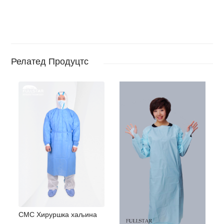
Релатед Продуцтс
СМС Хируршка хаљина