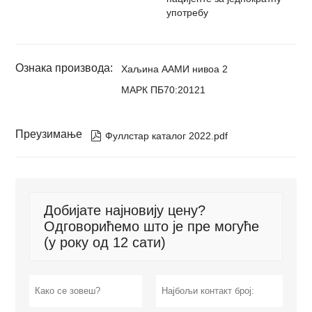
употребу
Ознака производа:
Хаљина ААМИ нивоа 2
МАРК ПБ70:20121
Преузимање

Фуллстар каталог 2022.pdf
Добијате најновију цену?
Одговорићемо што је пре могуће
(у року од 12 сати)