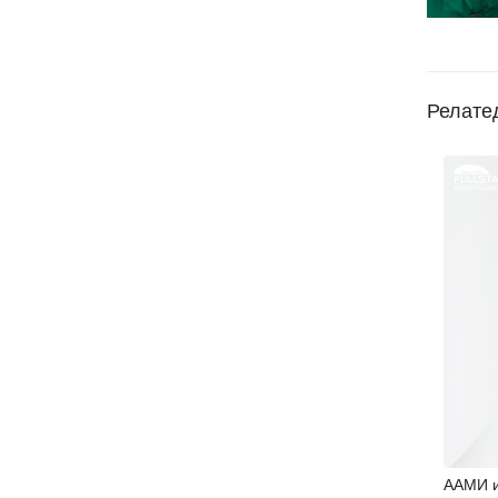
Релате
ААМИ и