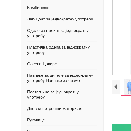
Комбинезон
Лаб Цоат за једнократну употребу
Одело за пилинг за једнократну
употребу
Пластична одећа за једнократну
употребу
Слееве Цоверс
Навлаке за ципеле за једнократну
употребу Навлаке за чизме
Постељина за једнократну
употребу
Дневни потрошни материјал
Рукавице