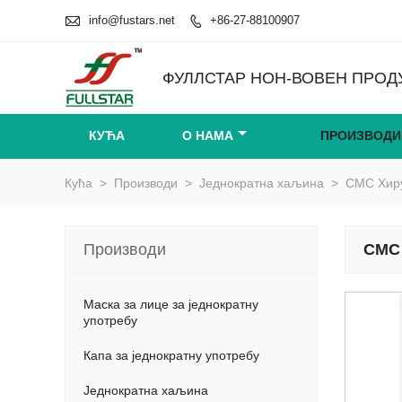

info@fustars.net
+86-27-88100907

ФУЛЛСТАР НОН-ВОВЕН ПРОДУ
КУЋА
О НАМА
ПРОИЗВОДИ
Кућа
>
Производи
>
Једнократна хаљина
>
СМС Хир
Производи
СМС
Маска за лице за једнократну
употребу
Капа за једнократну употребу
Једнократна хаљина