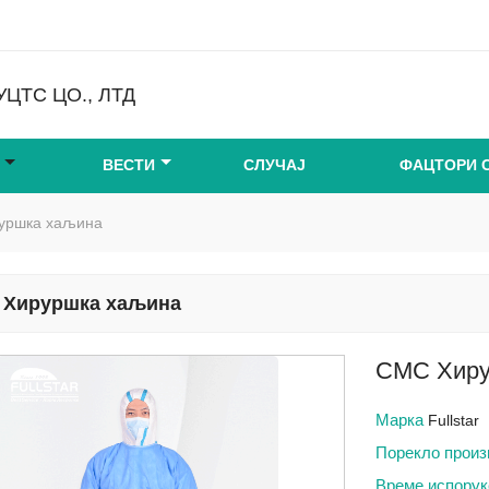
ЦТС ЦО., ЛТД
ВЕСТИ
СЛУЧАЈ
ФАЦТОРИ 
уршка хаљина
 Хируршка хаљина
СМС Хиру
Марка
Fullstar
Порекло прои
Време испору