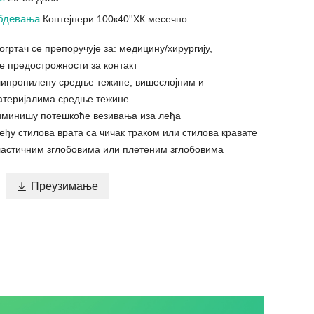
абдевања
Контејнери 100к40''ХК месечно.
гртач се препоручује за: медицину/хирургију,
е предострожности за контакт
липропилену средње тежине, вишеслојним и
атеријалима средње тежине
иминишу потешкоће везивања иза леђа
еђу стилова врата са чичак траком или стилова кравате
ластичним зглобовима или плетеним зглобовима

Преузимање