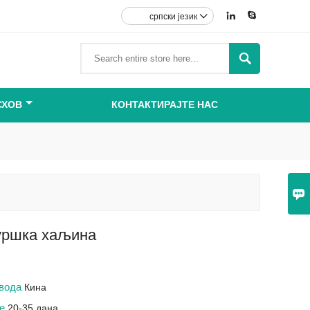


српски језик


СХОВ
КОНТАКТИРАЈТЕ НАС

ршка хаљина
звода
Кина
ке
20-35 дана