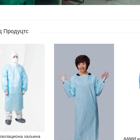
д Продуцтс
золациона хаљина
ААМИ и