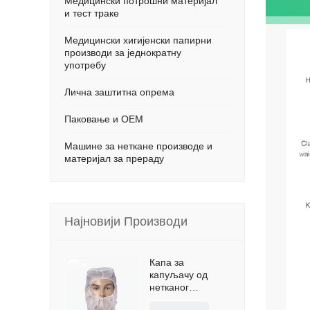
Медицински потрошни материјал
и тест траке
Медицински хигијенски папирни
производи за једнократну
употребу
Лична заштитна опрема
Паковање и ОЕМ
Машине за неткане производе и
материјал за прераду
Најновији Производи
Капа за
капуљачу од
нетканог
материјала за