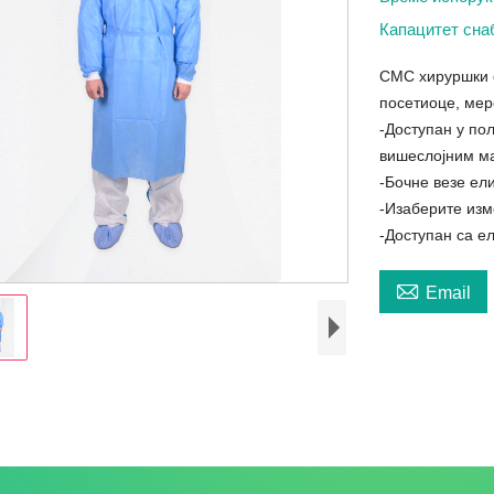
Капацитет сн
СМС хируршки о
посетиоце, мер
-Доступан у по
вишеслојним м
-Бочне везе ел
-Изаберите изм
-Доступан са е

Email