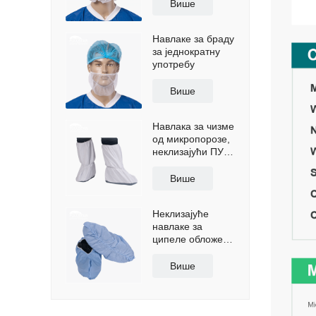
једнократну
Више
употребу
Навлаке за браду
за једнократну
употребу
Више
Навлака за чизме
од микропорозе,
неклизајући ПУ
ђон
Више
Неклизајуће
навлаке за
ципеле обложене
полиетиленом
Више