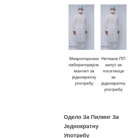
Микропорозни
Неткани ПП
лабораторијски
капут за
мантил за
посетиоце
једнократну
за
употребу
једнократну
употребу
Одело За Пилинг За
Једнократну
Употребу