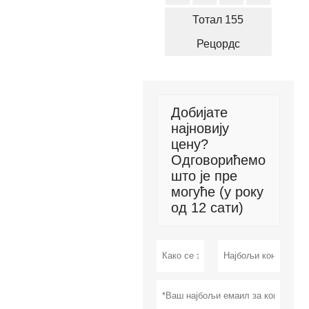
Тотал 155
Рецордс
Добијате
најновију
цену?
Одговорићемо
што је пре
могуће (у року
од 12 сати)