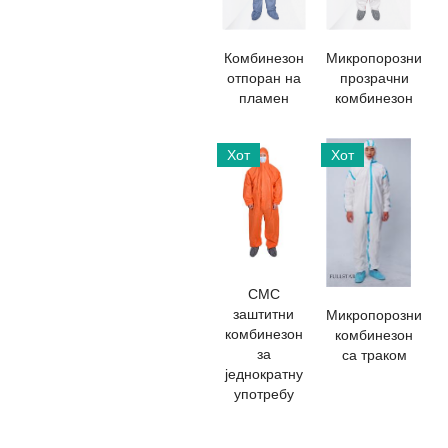
Комбинезон
Микропорозни
отпоран на
прозрачни
пламен
комбинезон
Хот
Хот
СМС
заштитни
Микропорозни
комбинезон
комбинезон
за
са траком
једнократну
употребу