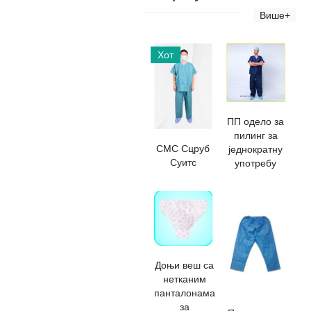
Више+
Хот
ПП одело за
пилинг за
СМС Сцруб
једнократну
Суитс
употребу
Доњи веш са
нетканим
панталонама
за