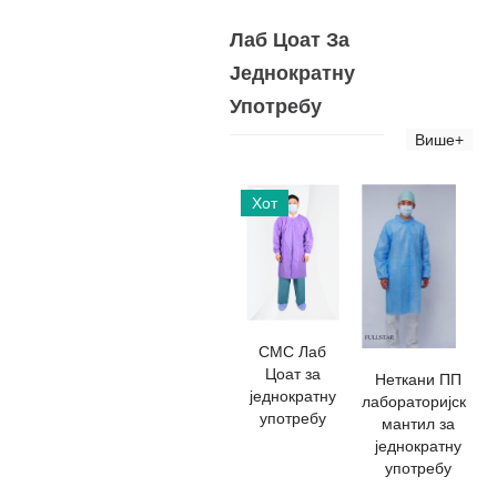
Лаб Цоат За
Једнократну
Употребу
Више+
Хот
СМС Лаб
Цоат за
Неткани ПП
једнократну
лабораторијски
употребу
мантил за
једнократну
употребу