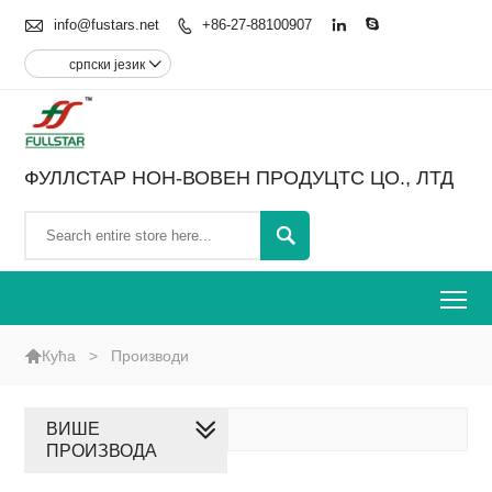

info@fustars.net
+86-27-88100907



српски језик

ФУЛЛСТАР НОН-ВОВЕН ПРОДУЦТС ЦО., ЛТД

To

>
Производи
Кућа
ВИШЕ
ПРОИЗВОДА