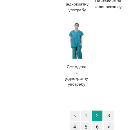
Панталоне за
једнократну
колоноскопију
употребу
Сет одела
за
једнократну
употребу
<
1
2
3
4
5
6
>